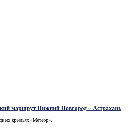
ский маршрут Нижний Новгород – Астрахань
одных крыльях «Метеор».