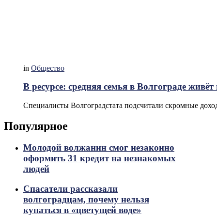
in
Общество
В ресурсе: средняя семья в Волгограде живёт
Специалисты Волгоградстата подсчитали скромные дохо
Популярное
Молодой волжанин смог незаконно
оформить 31 кредит на незнакомых
людей
Спасатели рассказали
волгоградцам, почему нельзя
купаться в «цветущей воде»