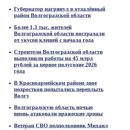
Губернатор нагрянул в отдалённый
район Волгоградской области
Более 1,3 тыс. жителей
Волгоградской области пострадали
от укусов клещей с начала года
Строители Волгоградской области
выполнили работы на 45 млрд
рублей за первое полугодие 2026
года
В Красноармейском районе двое
подростков попытались переплыть
Волгу
Волгоградскую область ночью
вновь атаковали вражеские дроны
Ветеран СВО подполковник Михаил