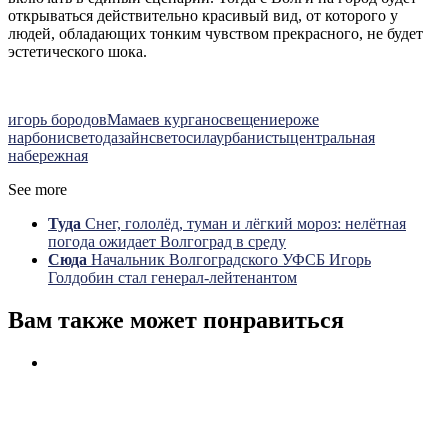
открываться действительно красивый вид, от которого у
людей, обладающих тонким чувством прекрасного, не будет
эстетического шока.
игорь бородов
Мамаев курган
освещение
роже
нарбони
светодазайн
светосила
урбанисты
центральная
набережная
See more
Туда
Снег, гололёд, туман и лёгкий мороз: нелётная
погода ожидает Волгоград в среду
Сюда
Начальник Волгоградского УФСБ Игорь
Голдобин стал генерал-лейтенантом
Вам также может понравиться