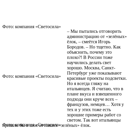
Фото: компания «Светосила»
– Мы пытались отговорить
администрацию от «зелёных»
ёлок, – смеётся Игорь
Бородов. – Но тщетно. Как
объяснить, почему это
плохо?! В России тоже
научились делать свет
хорошо. Москва, Санкт-
Петербург уже показывают
Фото: компания «Светосила»
красивые проекты подсветки.
Но я всегда гляжу на
итальянцев. Я считаю, что в
плане вкуса и взвешенного
подхода они круче всех –
французов, немцев… Хотя у
тех и у этих тоже есть
хорошие примеры работ со
светом. Так вот итальянцы
Фото: компания «Светосила»
пришли бы в шок от наших «зелёных» ёлок.