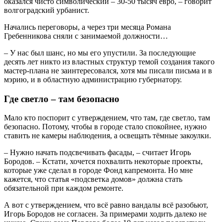
оказался чисто символический – 30-50 тысяч евро, – говорит
волгоградский урбанист.
Начались переговоры, а через три месяца Романа
Гребенникова сняли с занимаемой должности…
– У нас был шанс, но мы его упустили. За последующие
десять лет никто из властных структур темой создания такого
мастер-плана не заинтересовался, хотя мы писали письма и в
мэрию, и в областную администрацию губернатору.
Где светло – там безопасно
Мало кто поспорит с утверждением, что там, где светло, там
безопасно. Потому, чтобы в городе стало спокойнее, нужно
ставить не камеры наблюдения, а освещать тёмные закоулки.
– Нужно начать подсвечивать фасады, – считает Игорь
Бородов. – Кстати, хочется похвалить некоторые проекты,
которые уже сделал в городе Фонд капремонта. Но мне
кажется, что статья «подсветка домов» должна стать
обязательной при каждом ремонте.
А вот с утверждением, что всё равно вандалы всё разобьют,
Игорь Бородов не согласен. За примерами ходить далеко не