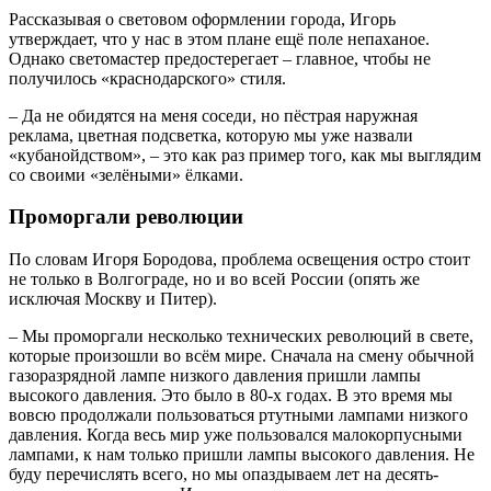
Рассказывая о световом оформлении города, Игорь
утверждает, что у нас в этом плане ещё поле непаханое.
Однако светомастер предостерегает – главное, чтобы не
получилось «краснодарского» стиля.
– Да не обидятся на меня соседи, но пёстрая наружная
реклама, цветная подсветка, которую мы уже назвали
«кубанойдством», – это как раз пример того, как мы выглядим
со своими «зелёными» ёлками.
Проморгали революции
По словам Игоря Бородова, проблема освещения остро стоит
не только в Волгограде, но и во всей России (опять же
исключая Москву и Питер).
– Мы проморгали несколько технических революций в свете,
которые произошли во всём мире. Сначала на смену обычной
газоразрядной лампе низкого давления пришли лампы
высокого давления. Это было в 80-х годах. В это время мы
вовсю продолжали пользоваться ртутными лампами низкого
давления. Когда весь мир уже пользовался малокорпусными
лампами, к нам только пришли лампы высокого давления. Не
буду перечислять всего, но мы опаздываем лет на десять-