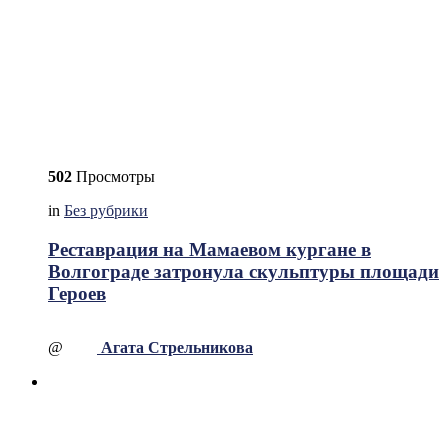
502
Просмотры
in
Без рубрики
Реставрация на Мамаевом кургане в
Волгограде затронула скульптуры площади
Героев
@
Агата Стрельникова