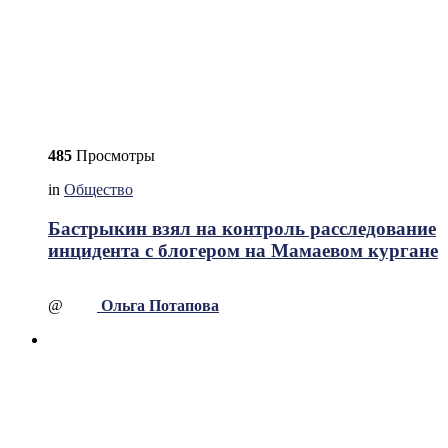
485
Просмотры
in
Общество
Бастрыкин взял на контроль расследование
инцидента с блогером на Мамаевом кургане
@
Ольга Потапова