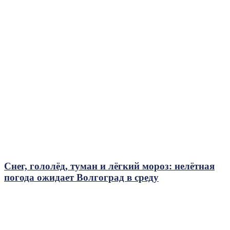
Снег, гололёд, туман и лёгкий мороз: нелётная
погода ожидает Волгоград в среду