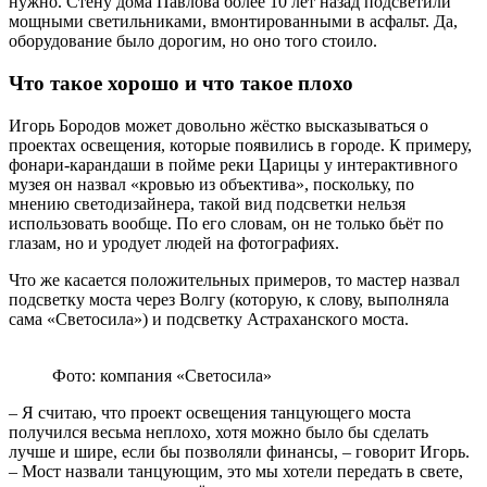
нужно. Стену дома Павлова более 10 лет назад подсветили
мощными светильниками, вмонтированными в асфальт. Да,
оборудование было дорогим, но оно того стоило.
Что такое хорошо и что такое плохо
Игорь Бородов может довольно жёстко высказываться о
проектах освещения, которые появились в городе. К примеру,
фонари-карандаши в пойме реки Царицы у интерактивного
музея он назвал «кровью из объектива», поскольку, по
мнению светодизайнера, такой вид подсветки нельзя
использовать вообще. По его словам, он не только бьёт по
глазам, но и уродует людей на фотографиях.
Что же касается положительных примеров, то мастер назвал
подсветку моста через Волгу (которую, к слову, выполняла
сама «Светосила») и подсветку Астраханского моста.
Фото: компания «Светосила»
– Я считаю, что проект освещения танцующего моста
получился весьма неплохо, хотя можно было бы сделать
лучше и шире, если бы позволяли финансы, – говорит Игорь.
– Мост назвали танцующим, это мы хотели передать в свете,