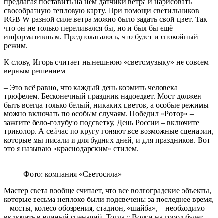
предлагая поставить на нём датчики ветра и нарисовать
своеобразную тепловую карту. При помощи светильников
RGB W разной силе ветра можно было задать свой цвет. Так
что он не только переливался бы, но и был бы ещё
информативным. Предполагалось, что будет и спокойный
режим.
К слову, Игорь считает нынешнюю «светомузыку» не совсем
верным решением.
– Это всё равно, что каждый день кормить человека
трюфелем. Бесконечный праздник надоедает. Мост должен
быть всегда только белый, никаких цветов, а особые режимы
можно включать по особым случаям. Победил «Ротор» –
зажгите бело-голубую подсветку, День России – включите
триколор. А сейчас по кругу гоняют все возможные сценарии,
которые мы писали и для будних дней, и для праздников. Вот
это я называю «краснодарским» стилем.
Фото: компания «Светосила»
Мастер света вообще считает, что все волгоградские объекты,
которые весьма неплохо были подсвечены за последнее время,
– мосты, колесо обозрения, стадион, «шайба», – необходимо
включать в единый сценарий. Тогда с Волги на город будет