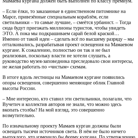
Мамаева кургана должен быть выполнен по классу премиум.
– Если ёлки, то заказанные в единственном питомнике на
Марсе, привезённые специальным кораблём, если
светильники – то самые лучшие, – смеётся урбанист. – Тогда
сюда будут приезжать миллионы туристов, чтобы увидеть
ЭТО. А пока мы подкрашиваем сарай белой краской…
Именно от такой идеи – сделать всё по высшему разряду – мы
отталкивались, разрабатывая проект освещения на Мамаевом
кургане. К сожалению, полностью он так и не был
реализован, поскольку власти не хотели слушать, а
руководство музея-заповедника преследовало свои интересы,
не желая работать по «чистым» схемам.
В итоге вдоль лестницы на Мамаевом кургане появились
опоры освещения, совершенно меняющие облик Главной
высоты России.
– Мне интересно, кто ставил эти светильники, полагали, что
Вучетич и коллектив авторов не знали, что можно здесь
вкопать столбы? На мой взгляд, это совершенно
возмутительно.
По изначальному проекту Мамаев курган должны были
освещать тысячи источников света. В нём не было ничего
выпуклого, что изменило бы форму кургана. По утверждению