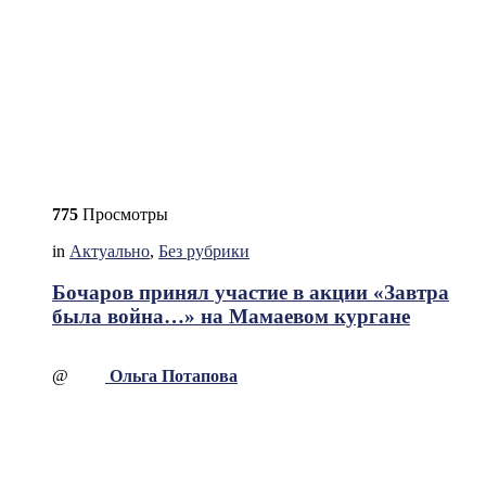
775
Просмотры
in
Актуально
,
Без рубрики
Бочаров принял участие в акции «Завтра
была война…» на Мамаевом кургане
@
Ольга Потапова