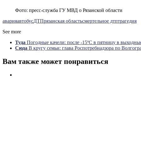
Фото: пресс-служба ГУ МВД о Рязанской области
авария
автобус
ДТП
рязанская область
смертельное дтп
трагедия
See more
Туда
Погодные качели: после -15ºС в пятницу в выходные
Сюда
В кругу семьи: глава Роспотребнадзора по Волгогр
Вам также может понравиться