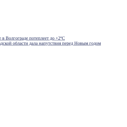
 в Волгограде потеплеет до +2ºС
адской области дала напутствия перед Новым годом