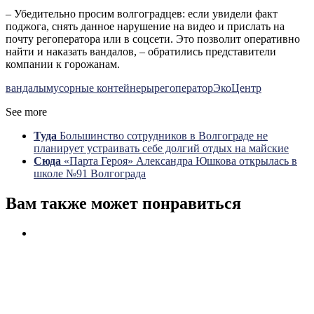
– Убедительно просим волгоградцев: если увидели факт
поджога, снять данное нарушение на видео и прислать на
почту регоператора или в соцсети. Это позволит оперативно
найти и наказать вандалов, – обратились представители
компании к горожанам.
вандалы
мусорные контейнеры
регоператор
ЭкоЦентр
See more
Туда
Большинство сотрудников в Волгограде не
планирует устраивать себе долгий отдых на майские
Сюда
«Парта Героя» Александра Юшкова открылась в
школе №91 Волгограда
Вам также может понравиться