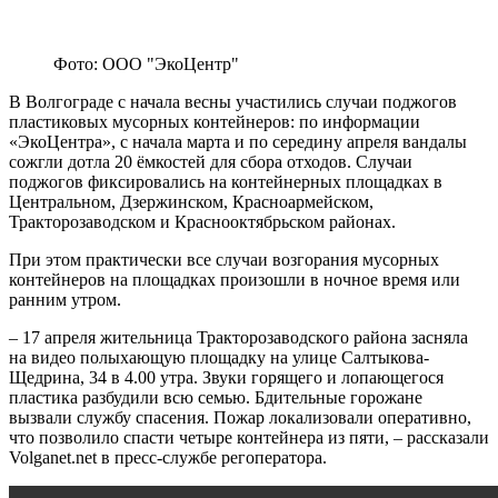
Фото: ООО "ЭкоЦентр"
В Волгограде с начала весны участились случаи поджогов
пластиковых мусорных контейнеров: по информации
«ЭкоЦентра», с начала марта и по середину апреля вандалы
сожгли дотла 20 ёмкостей для сбора отходов. Случаи
поджогов фиксировались на контейнерных площадках в
Центральном, Дзержинском, Красноармейском,
Тракторозаводском и Краснооктябрьском районах.
При этом практически все случаи возгорания мусорных
контейнеров на площадках произошли в ночное время или
ранним утром.
– 17 апреля жительница Тракторозаводского района засняла
на видео полыхающую площадку на улице Салтыкова-
Щедрина, 34 в 4.00 утра. Звуки горящего и лопающегося
пластика разбудили всю семью. Бдительные горожане
вызвали службу спасения. Пожар локализовали оперативно,
что позволило спасти четыре контейнера из пяти, – рассказали
Volganet.net в пресс-службе регоператора.