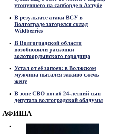
утонувшего на сапборде в Ахтубе
В результате атаки ВСУ в
Волгограде загорелся склад
Wildberries
В Волгоградской области
возобновили раскопки
золотоордынского городища
Устал от её запоев: в Волжском
мужчина пытался заживо сжечь
жену
В зоне СВО погиб 24-летний сын
депутата волгоградской облдумы
АФИША