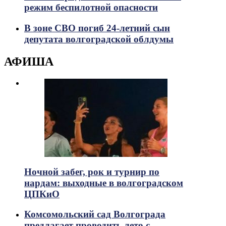
режим беспилотной опасности
В зоне СВО погиб 24-летний сын
депутата волгоградской облдумы
АФИША
Ночной забег, рок и турнир по
нардам: выходные в волгоградском
ЦПКиО
Комсомольский сад Волгограда
предлагает проводить лето с