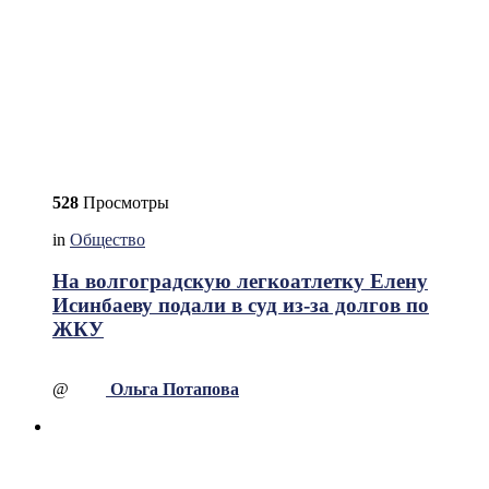
528
Просмотры
in
Общество
На волгоградскую легкоатлетку Елену
Исинбаеву подали в суд из-за долгов по
ЖКУ
@
Ольга Потапова