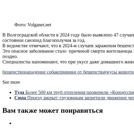
Фото: Volganet.net
В Волгоградской области в 2024 году было выявлено 47 случа
состоянии санэпид благополучия за год.
В ведомстве отмечают, что в 2024-м случаев заражения бешенс
Это опасное заболевание стало причиной смерти жительницы 
поздно.
Специалисты напоминают, что при укусе даже домашнего живот
бешенство
нападение собак
привики от бешенства
укусы живот
See more
Туда
Более 500 км труб отопления проверили «Концесси
Сюда
Проезд закрыт: грузовикам запретили движение ч
Вам также может понравиться