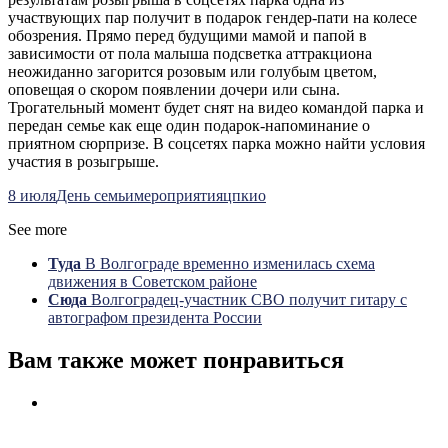
участвующих пар получит в подарок гендер-пати на колесе
обозрения. Прямо перед будущими мамой и папой в
зависимости от пола малыша подсветка аттракциона
неожиданно загорится розовым или голубым цветом,
оповещая о скором появлении дочери или сына.
Трогательный момент будет снят на видео командой парка и
передан семье как еще один подарок-напоминание о
приятном сюрпризе. В соцсетях парка можно найти условия
участия в розыгрыше.
8 июля
День семьи
мероприятия
цпкио
See more
Туда
В Волгограде временно изменилась схема
движения в Советском районе
Сюда
Волгоградец-участник СВО получит гитару с
автографом президента России
Вам также может понравиться