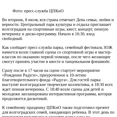
Фото: пресс-служба ЦПКиО
Во вторник, 8 июля, вся страна отмечает День семьи, любви и
верности. Центральный парк культуры и отдыха приглашает
волгоградцев на спортивные игры, квест, концерт, пенную
вечеринку и диско-программу. Начало в 16:30, вход
свободный.
Как сообщает пресс-служба парка, семейный фестиваль ЗОЖ
начнется возле главной сцены со спортивной игры и мастер-
классов по оказанию первой помощи, после чего желающие
смогут принять участие в квесте и танцевальном флешмобе.
Сразу после в 17 часов на сцене стартует мероприятие
«Рождение Радуги», приуроченное к 10-летию
благотворительного фонда «Радуга». Для гостей парка
выступят волгоградские творческие коллективы, в 18:30 всех
ждет пенная вечеринка. С 18:40 возле сцены для детей и
молодежи запланирована интерактивная программа, которая
продолжится дискотекой.
К семейному празднику ЦПКиО также подготовил презент
для волгоградских семей, ожидающих ребенка. В этот день по
результатам розыгрыша в соцсетях парка одна из