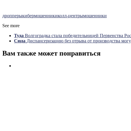
дропперы
кибермошенники
колл-центры
мошенники
See more
Туда
Волгоградка стала победительницей Первенства Рос
Сюда
Диспансеризацию без отрыва от производства мог
Вам также может понравиться