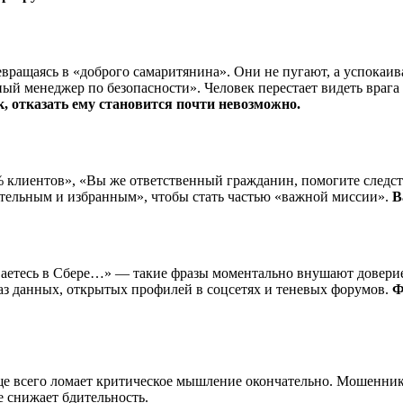
евращаясь в «доброго самаритянина». Они не пугают, а успокаи
чный менеджер по безопасности». Человек перестает видеть враг
, отказать ему становится почти невозможно.
 клиентов», «Вы же ответственный гражданин, помогите следстви
ательным и избранным», чтобы стать частью «важной миссии».
В
аетесь в Сбере…» — такие фразы моментально внушают доверие. 
баз данных, открытых профилей в соцсетях и теневых форумов.
Ф
аще всего ломает критическое мышление окончательно. Мошенн
е снижает бдительность.