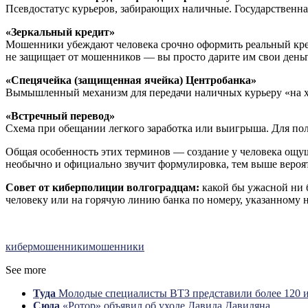
Псевдостатус курьеров, забирающих наличные. Государственная
«Зеркальный кредит»
Мошенники убеждают человека срочно оформить реальный кред
не защищает от мошенников — вы просто дарите им свои деньг
«Спецячейка (защищенная ячейка) Центробанка»
Вымышленный механизм для передачи наличных курьеру «на хр
«Встречный перевод»
Схема при обещании легкого заработка или выигрыша. Для по
Общая особенность этих терминов — создание у человека ощущ
необычно и официально звучит формулировка, тем выше вероят
Совет от киберполиции волгоградцам:
какой бы ужасной ни б
человеку или на горячую линию банка по номеру, указанному 
кибермошенники
мошенники
See more
Туда
Молодые специалисты ВТЗ представили более 120 
Сюда
«Ротор» объявил об уходе Давида Давидяна