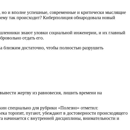
а, но и вполне успешные, современные и критически мыслящие
чему так происходит? Киберполиция обнародовала новый
ышленники знают уловки социальной инженерии, и их главный
обровольно отдать его.
ка близким достаточно, чтобы полностью разрушить
 вывести жертву из равновесия, лишить времени на
кин специально для рубрики «Полезно» отметил:
ека торопят, пугают, убеждают в достоверности происходящего
та начинается с внутренней дисциплины, внимательности и