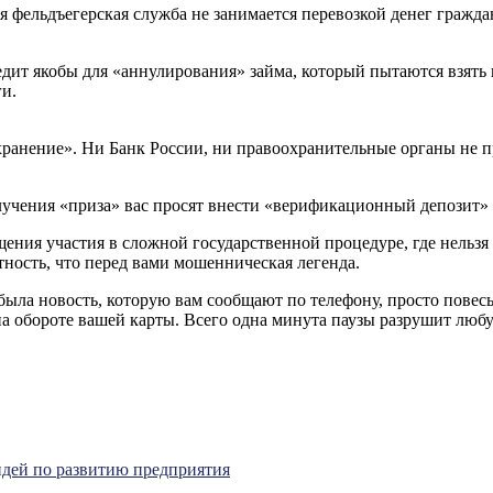
 фельдъегерская служба не занимается перевозкой денег гражда
ит якобы для «аннулирования» займа, который пытаются взять 
и.
анение». Ни Банк России, ни правоохранительные органы не п
лучения «приза» вас просят внести «верификационный депозит»
ения участия в сложной государственной процедуре, где нельзя
ность, что перед вами мошенническая легенда.
ыла новость, которую вам сообщают по телефону, просто повесь
на обороте вашей карты. Всего одна минута паузы разрушит люб
идей по развитию предприятия