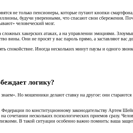
овятся не только пенсионеры, которые путают кнопки смартфон
иллионы, будучи уверенными, что спасают свои сбережения. По
ывают» человеческий мозг.
а сложных хакерских атаках, а на управлении эмоциями. Злоум
тво вины. Они не просят у вас пароль прямо, а заставляют вас д
ять спокойствие. Иногда нескольких минут паузы и одного звон
беждает логику?
 знаем». Но мошенники делают ставку на другое: они стараются
та Федерации по конституционному законодательству Артем Шей
 на сочетании нескольких психологических приемов сразу. Челов
лизкими. В такой ситуации особенно важно помнить: ваша защи