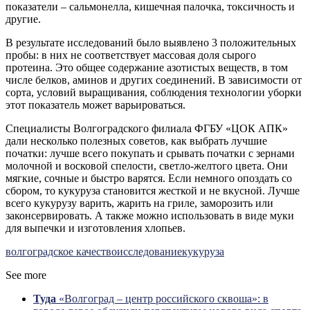
показатели – сальмонелла, кишечная палочка, токсичность и
другие.
В результате исследований было выявлено 3 положительных
пробы: в них не соответствует массовая доля сырого
протеина. Это общее содержание азотистых веществ, в том
числе белков, аминов и других соединений. В зависимости от
сорта, условий выращивания, соблюдения технологии уборки
этот показатель может варьироваться.
Специалисты Волгоградского филиала ФГБУ «ЦОК АПК»
дали несколько полезных советов, как выбрать лучшие
початки: лучше всего покупать и срывать початки с зернами
молочной и восковой спелости, светло-желтого цвета. Они
мягкие, сочные и быстро варятся. Если немного опоздать со
сбором, то кукуруза становится жесткой и не вкусной. Лучше
всего кукурузу варить, жарить на гриле, заморозить или
законсервировать. А также можно использовать в виде муки
для выпечки и изготовления хлопьев.
волгоградское качество
исследование
кукуруза
See more
Туда
«Волгоград – центр российского сквоша»: в