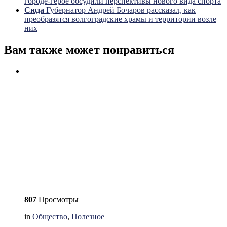
городе-герое обсудили перспективы нового вида спорта
Сюда
Губернатор Андрей Бочаров рассказал, как
преобразятся волгоградские храмы и территории возле
них
Вам также может понравиться
807
Просмотры
in
Общество
,
Полезное