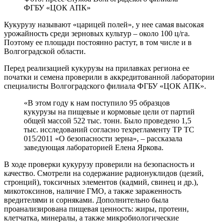
ФГБУ «ЦОК АПК»
Кукурузу называют «царицей полей», у нее самая высокая
урожайность среди зерновых культур – около 100 ц/га.
Поэтому ее площади постоянно растут, в том числе и в
Волгоградской области.
Перед реализацией кукурузы на прилавках региона ее
початки и семена проверили в аккредитованной лаборатории
специалисты Волгоградского филиала ФГБУ «ЦОК АПК».
«В этом году к нам поступило 95 образцов
кукурузы на пищевые и кормовые цели от партий
общей массой 522 тыс. тонн. Было проведено 1,5
тыс. исследований согласно техрегламенту ТР ТС
015/2011 «О безопасности зерна», – рассказала
заведующая лабораторией Елена Яркова.
В ходе проверки кукурузу проверили на безопасность и
качество. Смотрели на содержание радионуклидов (цезий,
стронций), токсичных элементов (кадмий, свинец и др.),
микотоксинов, наличие ГМО, а также зараженность
вредителями и сорняками. Дополнительно была
проанализирована пищевая ценность: жиры, протеин,
клетчатка, минералы, а также микробиологические