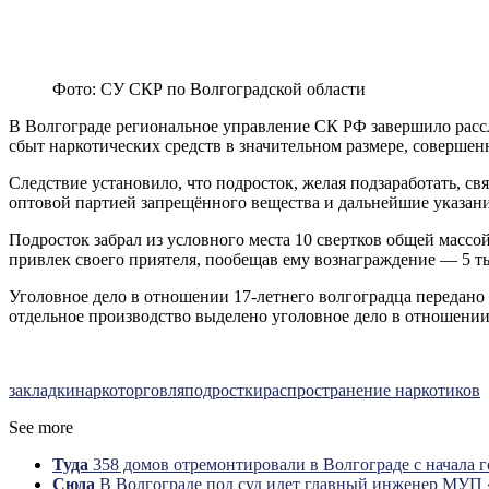
Фото: СУ СКР по Волгоградской области
В Волгограде региональное управление СК РФ завершило рассл
сбыт наркотических средств в значительном размере, соверше
Следствие установило, что подросток, желая подзаработать, с
оптовой партией запрещённого вещества и дальнейшие указани
Подросток забрал из условного места 10 свертков общей массой
привлек своего приятеля, пообещав ему вознаграждение — 5 т
Уголовное дело в отношении 17-летнего волгоградца передано 
отдельное производство выделено уголовное дело в отношении
закладки
наркоторговля
подростки
распространение наркотиков
See more
Туда
358 домов отремонтировали в Волгограде с начала 
Сюда
В Волгограде под суд идет главный инженер МУП