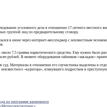
едование уголовного дела в отношении 17-летнего местного жи
нных группой лиц по предварительному сговору.
вязался в июне через интернет-мессенджер с неизвестным челов
я.
 около 7,5 грамма наркотического средства. Ему нужно было рас
ысяч рублей. В момент оборудования тайников-«закладок» прият
в суд. Материалы в отношении его соучастника выделены в отде
 неизвестного «куратора», втянувшего подростков в преступную
года по программе капремонта
 «Метроэлектротранс»