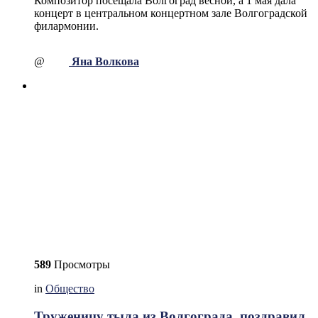
Композитор посещала Волгоград весной, а 1 мая дала
концерт в центральном концертном зале Волгоградской
филармонии.
@
Яна Волкова
589
Просмотры
in
Общество
Труженицу тыла из Волгограда поздравил