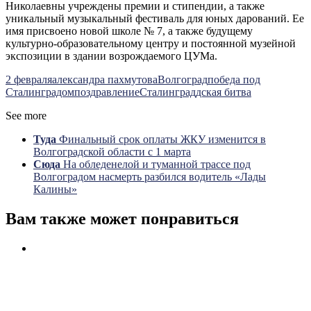
Николаевны учреждены премии и стипендии, а также
уникальный музыкальный фестиваль для юных дарований. Ее
имя присвоено новой школе № 7, а также будущему
культурно-образовательному центру и постоянной музейной
экспозиции в здании возрождаемого ЦУМа.
2 февраля
александра пахмутова
Волгоград
победа под
Сталинградом
поздравление
Сталинграддская битва
See more
Туда
Финальный срок оплаты ЖКУ изменится в
Волгоградской области с 1 марта
Сюда
На обледенелой и туманной трассе под
Волгоградом насмерть разбился водитель «Лады
Калины»
Вам также может понравиться