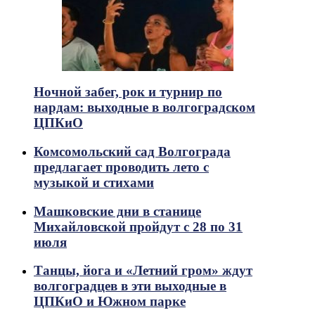
Ночной забег, рок и турнир по
нардам: выходные в волгоградском
ЦПКиО
Комсомольский сад Волгограда
предлагает проводить лето с
музыкой и стихами
Машковские дни в станице
Михайловской пройдут с 28 по 31
июля
Танцы, йога и «Летний гром» ждут
волгоградцев в эти выходные в
ЦПКиО и Южном парке