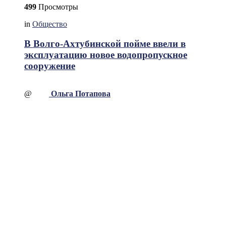
499
Просмотры
in
Общество
В Волго-Ахтубинской пойме ввели в
эксплуатацию новое водопропускное
сооружение
@
Ольга Потапова