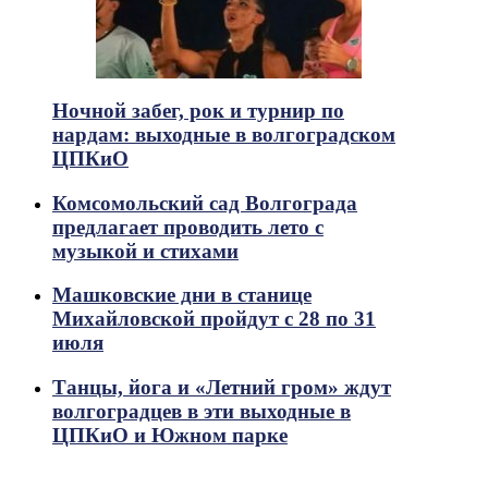
Ночной забег, рок и турнир по
нардам: выходные в волгоградском
ЦПКиО
Комсомольский сад Волгограда
предлагает проводить лето с
музыкой и стихами
Машковские дни в станице
Михайловской пройдут с 28 по 31
июля
Танцы, йога и «Летний гром» ждут
волгоградцев в эти выходные в
ЦПКиО и Южном парке