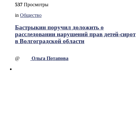
537
Просмотры
in
Общество
Бастрыкин поручил доложить о
расследовании нарушений прав детей-сирот
в Волгоградской области
@
Ольга Потапова