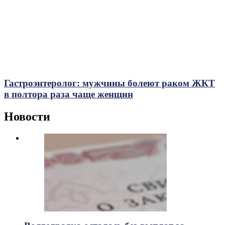
Гастроэнтеролог: мужчины болеют раком ЖКТ
в полтора раза чаще женщин
Новости