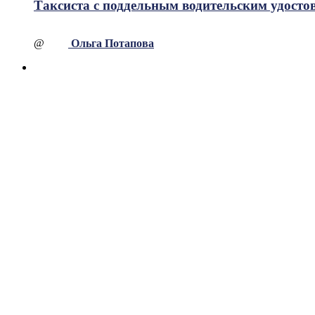
Таксиста с поддельным водительским удосто
@
Ольга Потапова