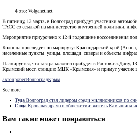
Фото: Volganet.net
В пятницу, 13 марта, в Волгоград прибудут участники автомо
ТАСС со ссылкой на министерство внутренней политики, инфо
Мероприятие приурочено к 12-й годовщине воссоединения пол
Колонна проследует по маршруту: Краснодарский край (Анапа
населенные пункты, улицы, площади, скверы и объекты инфрас
Планируется, что завтра колонна прибудет в Ростов-на-Дону, 13
Крымский мост, станцию МЦК «Крымская» и примут участие в
автопробег
Волгоград
Крым
See more
Туда
Волгоград стал лидером среди миллионников по сн
Сюда
Кровавая драма в общежитии: житель Камышина и
Вам также может понравиться