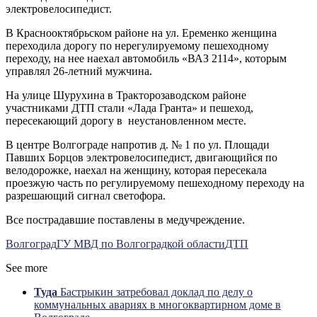
электровелосипедист.
В Краснооктябрьском районе на ул. Еременко женщина
переходила дорогу по нерегулируемому пешеходному
переходу, на нее наехал автомобиль «ВАЗ 2114», которым
управлял 26-летний мужчина.
На улице Шурухина в Тракторозаводском районе
участниками ДТП стали «Лада Гранта» и пешеход,
пересекающий дорогу в неустановленном месте.
В центре Волгограде напротив д. № 1 по ул. Площади
Павших Борцов электровелосипедист, двигающийся по
велодорожке, наехал на женщину, которая пересекала
проезжую часть по регулируемому пешеходному переходу на
разрешающий сигнал светофора.
Все пострадавшие поставлены в медучреждение.
Волгоград
ГУ МВД по Волгоградкой области
ДТП
See more
Туда
Бастрыкин затребовал доклад по делу о
коммунальных авариях в многоквартирном доме в