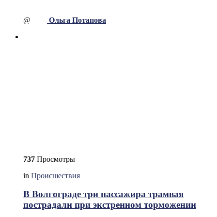
@
Ольга Потапова
737
Просмотры
in
Происшествия
В Волгограде три пассажира трамвая
пострадали при экстренном торможении