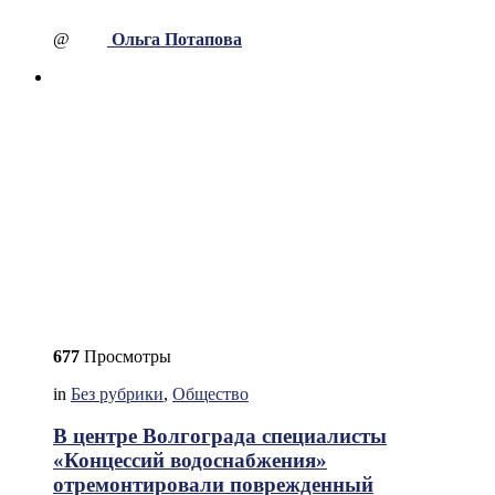
@
Ольга Потапова
677
Просмотры
in
Без рубрики
,
Общество
В центре Волгограда специалисты
«Концессий водоснабжения»
отремонтировали поврежденный