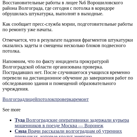
Восстановительные работы в лицее №6 Ворошиловского
района Волгограда, где сегодня с потолка в коридоре
обрушилась штукатурка, выполнят в выходные.
Как сообщает пресс-служба мэрии, подготовительные работы
по ремонту уже начаты.
Отмечается, что в результате падения фрагментов штукатурки
оказались задеты и смещены несколько блоков подвесного
потолка.
Напомним, что по факту инцидента прокуратурой
Волгоградской области организована проверка.
Пострадавших нет. После случившегося учащихся временно
перевели на дистанционное обучение до завершения работ по
обследованию здания и помещений образовательного
учреждения.
Волгоград
лицей
потолок
проверка
ремонт
See more
Туда
Волгоградские оперативники задержали курьера
мошенников в поезде Москва — Воронеж
Сюда
Врачи рассказали волгоградцам об утренних
привычках, которые крадут энергию