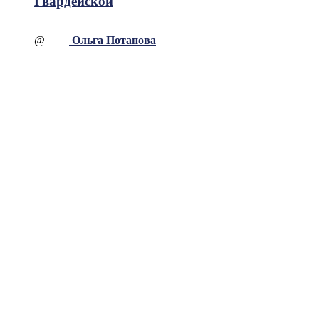
Гвардейской
@
Ольга Потапова