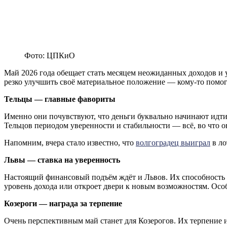
Фото: ЦПКиО
Май 2026 года обещает стать месяцем неожиданных доходов и у
резко улучшить своё материальное положение — кому-то помогу
Тельцы — главные фавориты
Именно они почувствуют, что деньги буквально начинают идти
Тельцов периодом уверенности и стабильности — всё, во что о
Напомним, вчера стало известно, что
волгоградец выиграл
в ло
Львы — ставка на уверенность
Настоящий финансовый подъём ждёт и Львов. Их способность п
уровень дохода или откроет двери к новым возможностям. Осо
Козероги — награда за терпение
Очень перспективным май станет для Козерогов. Их терпение