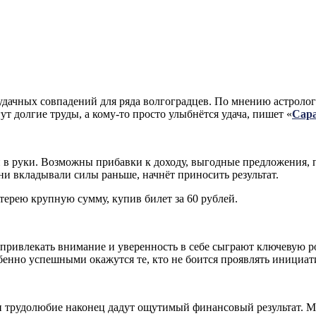
дачных совпадений для ряда волгоградцев. По мнению астролого
т долгие труды, а кому-то просто улыбнётся удача, пишет «
Сар
 в руки. Возможны прибавки к доходу, выгодные предложения, 
ни вкладывали силы раньше, начнёт приносить результат.
терею крупную сумму, купив билет за 60 рублей.
ривлекать внимание и уверенность в себе сыграют ключевую ро
бенно успешными окажутся те, кто не боится проявлять инициат
 и трудолюбие наконец дадут ощутимый финансовый результат. 