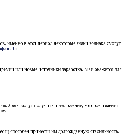
в, именно в этот период некоторые знаки зодиака смогут
афан23
«.
премии или новые источники заработка. Май окажется для
ль. Львы могут получить предложение, которое изменит
иву.
Месяц способен принести им долгожданную стабильность,