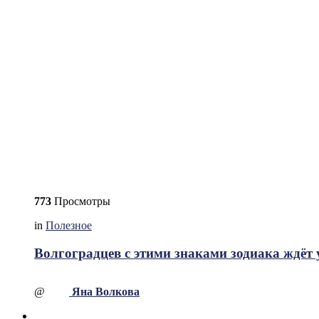
773
Просмотры
in
Полезное
Волгоградцев с этими знаками зодиака ждёт 
@
Яна Волкова