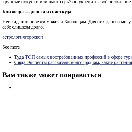
крупные покупки или шанс серьёзно укрепить своё положение.
Близнецы — деньги из ниоткуда
Неожиданно повезти может и Близнецам. Для них деньги могут
себе слишком долго.
астрология
гороскоп
See more
Туда
ТОП самых востребованных профессий в сфере тури
Сюда
Эксперты рассказали волгоградцам, какие растени
Вам также может понравиться