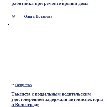
работника при ремонте крыши дома
@
Ольга Потапова
in
Общество
Таксиста с поддельным водительским
удостоверением задержали автоинспекторы
в Волгограде