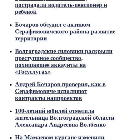
пострадали водитель-пенсионер и
ребёнок
Бочаров обсудил с активом
Серафимовичского района развитие
территории
Волгоградские силовики раскрыли
преступпное сообщество,
похищавшее аккаунты на
«Госуслугах»
Андрей Бочаров проверил, как в
Серафимовиче исполняют
контракты нацпроектов
100-летний юбилей отметила
жительница Волгоградской области
Александра Андреевна Волбенко
На Мамаевом кургане изменили