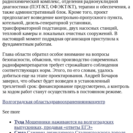
радиохимический комплекс, отделения радионуклидной
диагностики (ПЭТ/КТ, ОФЭКТ/КТ), терапии и обеспечения, а
также административный блок. Кроме того, проект
предполагает возведение контрольно-пропускного пункта,
котельной, дизель-генераторной установки,
трансформаторной подстанции, двух насосных станций,
тепловой камеры и локальных очистных сооружений. В
настоящий момент подрядная организация приступила к
фундаментным работам.
Глава области обратил особое внимание на вопросы
безопасности, объяснив, что производство современных
радиофармпрепаратов требует строжайшего соблюдения
соответствующих норм. Этого, по его словам, удалось
добиться еще на этапе проектирования. Андрей Бочаров
заверил, что объект будет возведен в установленный
трехлетний срок: финансирование предусмотрено, а контроль
за ходом работ станут осуществлять в постоянном режиме.
Волгоградская область
здравоохранения
онкоцентр
See more
Туда
Мошенники наживаются на волгоградских
выпускниках, продавая «ответы ЕГЭ»
Сюда
Саженец легендарного Сталинградского тополя