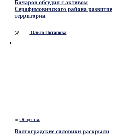
Бочаров обсудил с активом
Серафимовичского района развитие
территории
@
Ольга Потапова
in
Общество
Волгоградские силовики раскрыли