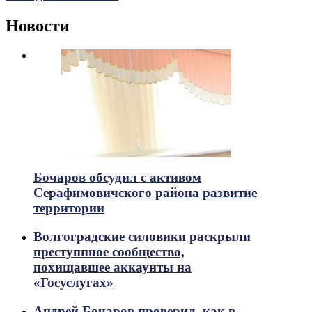
Новости
Бочаров обсудил с активом
Серафимовичского района развитие
территории
Волгоградские силовики раскрыли
преступпное сообщество,
похищавшее аккаунты на
«Госуслугах»
Андрей Бочаров проверил, как в