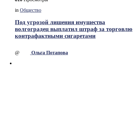
in
Общество
Под угрозой лишения имущества
волгоградец выплатил штраф за торговлю
контрафактными сигаретами
@
Ольга Потапова