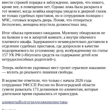
ввести стражей порядка в заблуждение, заверив, что никого,
кроме нее, в помещении нет. Однако ложь была раскрыта в
тот момент, когда хозяйка квартиры увидела в дверной глазок
не только судебных приставов, но и сотрудников полиции с
МЧС, готовых вскрыть дверь. Поняв, что отпираться
бесполезно, женщина впустила должностных лиц.
Итог обыска превзошел ожидания. Мужчину обнаружили не
на балконе и не в запертой комнате, а внутри обычного
платяного шкафа. Задержанного незамедлительно доставили в
отделение судебных приставов, где допросили в качестве
подозреваемого по уголовному делу, возбужденному по статье
157 УК РФ («Неуплата средств на содержание детей или
нетрудоспособных родителей»).
Теперь любителю укромных мест грозит серьезное наказание
— вплоть до реального лишения свободы.
В ведомстве отметили, что только с начала 2026 года
сотрудники УФССП России по Волгоградской области
сумели разыскать 173 должников по алиментам, которые
длительное время скрывались от правосудия.
алименты
Волгоград
должник
приставы