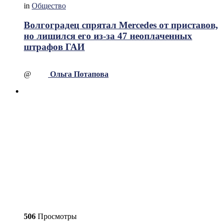
in
Общество
Волгоградец спрятал Mercedes от приставов,
но лишился его из-за 47 неоплаченных
штрафов ГАИ
@
Ольга Потапова
506
Просмотры