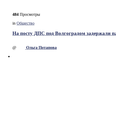
484
Просмотры
in
Общество
На посту ДПС под Волгоградом задержали па
@
Ольга Потапова