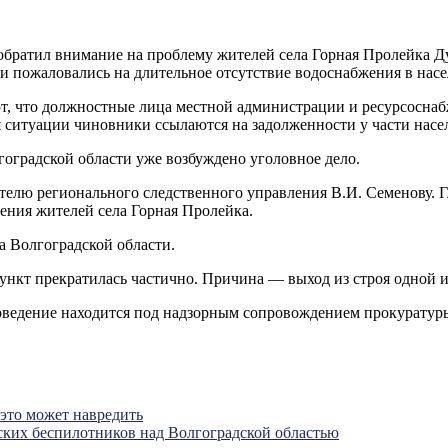
братил внимание на проблему жителей села Горная Пролейка Ду
и пожаловались на длительное отсутствие водоснабжения в нас
ют, что должностные лица местной администрации и ресурсосн
 ситуации чиновники ссылаются на задолженности у части насел
оградской области уже возбуждено уголовное дело.
телю регионального следственного управления В.И. Семенову. Г
щения жителей села Горная Пролейка.
а Волгоградской области.
ункт прекратилась частично. Причина — выход из строя одной 
оведение находится под надзорным сопровождением прокуратур
 это может навредить
их беспилотников над Волгоградской областью