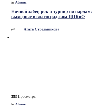
in
Афиша
Ночной забег, рок и турнир по нардам:
выходные в волгоградском ЦПКиО
@
Агата Стрельникова
383
Просмотры
in
Афиша