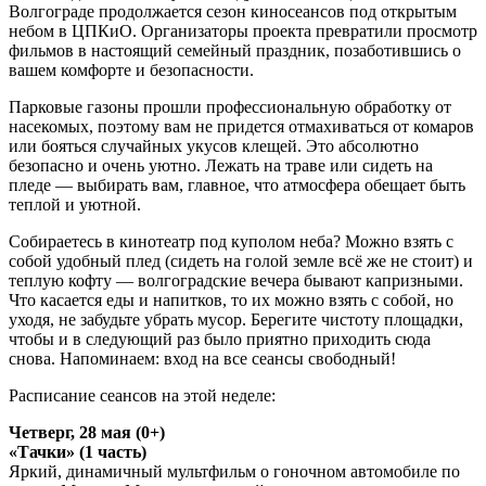
Волгограде продолжается сезон киносеансов под открытым
небом в ЦПКиО. Организаторы проекта превратили просмотр
фильмов в настоящий семейный праздник, позаботившись о
вашем комфорте и безопасности.
Парковые газоны прошли профессиональную обработку от
насекомых, поэтому вам не придется отмахиваться от комаров
или бояться случайных укусов клещей. Это абсолютно
безопасно и очень уютно. Лежать на траве или сидеть на
пледе — выбирать вам, главное, что атмосфера обещает быть
теплой и уютной.
Собираетесь в кинотеатр под куполом неба? Можно взять с
собой удобный плед (сидеть на голой земле всё же не стоит) и
теплую кофту — волгоградские вечера бывают капризными.
Что касается еды и напитков, то их можно взять с собой, но
уходя, не забудьте убрать мусор. Берегите чистоту площадки,
чтобы и в следующий раз было приятно приходить сюда
снова. Напоминаем: вход на все сеансы свободный!
Расписание сеансов на этой неделе:
Четверг, 28 мая (0+)
«Тачки» (1 часть)
Яркий, динамичный мультфильм о гоночном автомобиле по