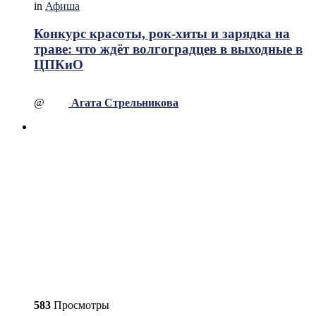
in
Афиша
Конкурс красоты, рок-хиты и зарядка на
траве: что ждёт волгоградцев в выходные в
ЦПКиО
@
Агата Стрельникова
583
Просмотры