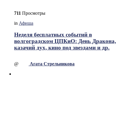
711
Просмотры
in
Афиша
Неделя бесплатных событий в
волгоградском ЦПКиО: День Дракона,
казачий дух, кино под звездами и др.
@
Агата Стрельникова