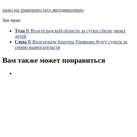
кино на траве
кино под звездами
цпкио
See more
Туда
В Волгоградской области за сутки сбили двоих
детей
Сюда
В Волгограде блогера Ульянова будут судить за
серию вымогательств
Вам также может понравиться