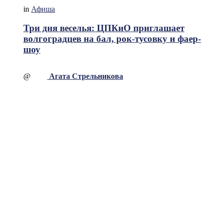
in
Афиша
Три дня веселья: ЦПКиО приглашает
волгоградцев на бал, рок-тусовку и фаер-
шоу
@
Агата Стрельникова