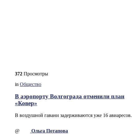
372
Просмотры
in
Общество
В аэропорту Волгограда отменили план
«Ковер»
В воздушной гавани задерживаются уже 16 авиаресов.
@
Ольга Потапова