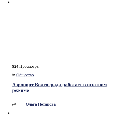
924
Просмотры
in
Общество
Аэропорт Волгограда работает в штатном
режиме
@
Ольга Потапова