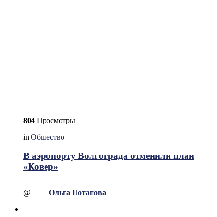
804
Просмотры
in
Общество
В аэропорту Волгограда отменили план
«Ковер»
@
Ольга Потапова