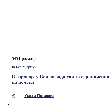
545
Просмотры
in
Без рубрики
В аэропорту Волгограда сняты ограничения
на полеты
@
Ольга Потапова