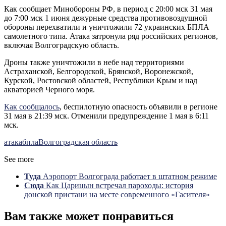
Как сообщает Минобороны РФ, в
период с 20:00 мск 31 мая
до 7:00 мск 1 июня дежурные средства противовоздушной
обороны перехватили и уничтожили 72 украинских БПЛА
самолетного типа. Атака затронула ряд российских регионов,
включая Волгоградскую область.
Дроны также уничтожили в небе над территориями
Астраханской, Белгородской, Брянской, Воронежской,
Курской, Ростовской областей, Республики Крым и над
акваторией Черного моря.
Как сообщалось
, беспилотную опасность объявили в регионе
31 мая в 21:39 мск. Отменили предупреждение 1 мая в 6:11
мск.
атака
бпла
Волгоградская область
See more
Туда
Аэропорт Волгограда работает в штатном режиме
Сюда
Как Царицын встречал пароходы: история
донской пристани на месте современного «Гасителя»
Вам также может понравиться