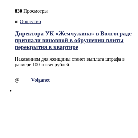
830
Просмотры
in
Общество
Директора УК «Жемчужина» в Волгограде
признали виновной в обрушении плиты
перекрытия в квартире
Наказанием для женщины станет выплата штрафа в
размере 100 тысяч рублей.
@
Volganet