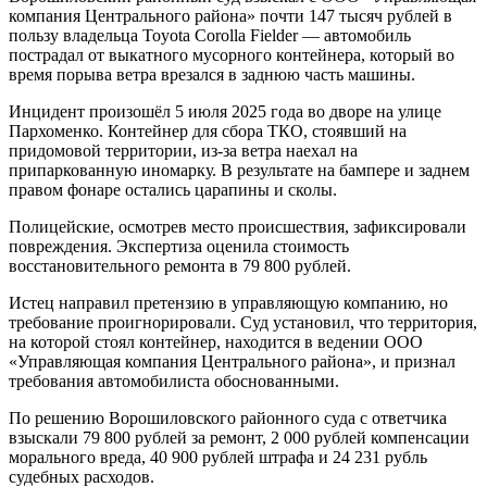
компания Центрального района» почти 147 тысяч рублей в
пользу владельца Toyota Corolla Fielder — автомобиль
пострадал от выкатного мусорного контейнера, который во
время порыва ветра врезался в заднюю часть машины.
Инцидент произошёл 5 июля 2025 года во дворе на улице
Пархоменко. Контейнер для сбора ТКО, стоявший на
придомовой территории, из-за ветра наехал на
припаркованную иномарку. В результате на бампере и заднем
правом фонаре остались царапины и сколы.
Полицейские, осмотрев место происшествия, зафиксировали
повреждения. Экспертиза оценила стоимость
восстановительного ремонта в 79 800 рублей.
Истец направил претензию в управляющую компанию, но
требование проигнорировали. Суд установил, что территория,
на которой стоял контейнер, находится в ведении ООО
«Управляющая компания Центрального района», и признал
требования автомобилиста обоснованными.
По решению Ворошиловского районного суда с ответчика
взыскали 79 800 рублей за ремонт, 2 000 рублей компенсации
морального вреда, 40 900 рублей штрафа и 24 231 рубль
судебных расходов.