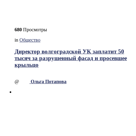
680
Просмотры
in
Общество
Директор волгоградской УК заплатит 50
тысяч за разрушенный фасад и просевшее
крыльцо
@
Ольга Потапова