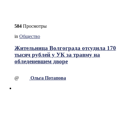
584
Просмотры
in
Общество
Жительница Волгограда отсудила 170
тысяч рублей у УК за травму на
обледеневшем дворе
@
Ольга Потапова