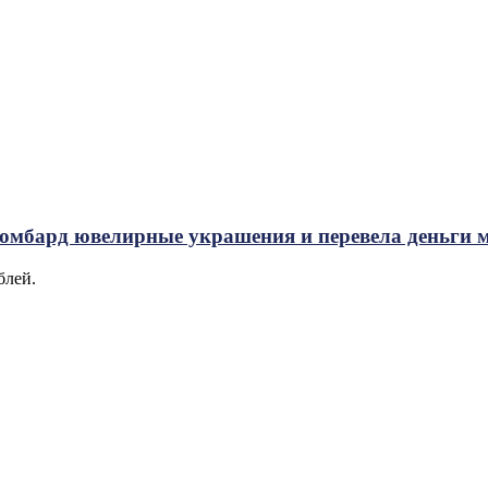
 ломбард ювелирные украшения и перевела деньги
блей.