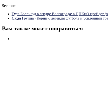
See more
Туда
Болливуд в сердце Волгограда: в ЦПКиО пройдет ф
Сюда
Группа «Корни», легенды футбола и усиленный тра
Вам также может понравиться