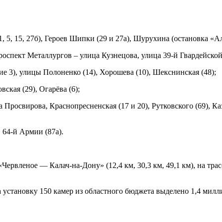
 5, 15, 27б), Героев Шипки (29 и 27а), Шурухина (остановка «
роспект Металлургов – улица Кузнецова, улица 39-й Гвардейской
е 3), улицы Полоненко (14), Хорошева (10), Шекснинская (48);
ская (29), Огарёва (6);
Просвирова, Краснопресненская (17 и 20), Рутковского (69), Каз
 64-й Армии (87а).
Червленое — Калач-на-Дону» (12,4 км, 30,3 км, 49,1 км), на тра
 установку 150 камер из областного бюджета выделено 1,4 милли