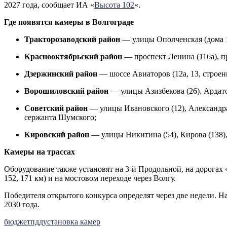
2027 года, сообщает ИА «
Высота 102
«.
Где появятся камеры в Волгограде
Тракторозаводский район
— улицы Ополченская (дома 1,
Краснооктябрьский район
— проспект Ленина (116а), п
Дзержинский район
— шоссе Авиаторов (12а, 13, строени
Ворошиловский район
— улицы Азизбекова (26), Ардатов
Советский район
— улицы Ивановского (12), Александра 
сержанта Шумского;
Кировский район
— улицы Никитина (54), Кирова (138),
Камеры на трассах
Оборудование также установят на 3-й Продольной, на дорогах «
152, 171 км) и на мостовом переходе через Волгу.
Победителя открытого конкурса определят через две недели. На
2030 года.
бюджет
пдд
установка камер