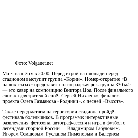
Фото: Volganet.net
Матч начнётся в 20:00. Перед игрой на площади перед
стадионом выступит группа «Корни». Номер-открытие «В
наших глазах» представит волгоградская рок-группа 330 м/с
— это кавер на композицию Виктора Цоя. После финального
свистка для зрителей споёт Сергей Нихаенко, финалист
проекта Олега Газманова «Родники», с песней «Высота».
Также перед матчем на территории стадиона пройдёт
фестиваль болельщиков. В программе: интерактивные
развлечения, фотозона, автограф-сессия и игра в футбол с
легендами сборной России — Владимиром Габуловым,
Игорем Семшовым, Русланом Пименовым и Валерием