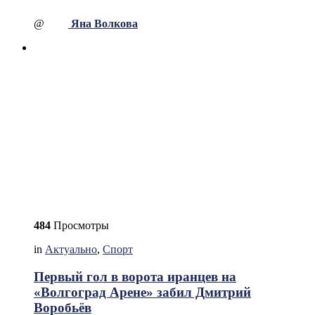
@
Яна Волкова
484
Просмотры
in
Актуально
,
Спорт
Первый гол в ворота иранцев на
«Волгоград Арене» забил Дмитрий
Воробьёв