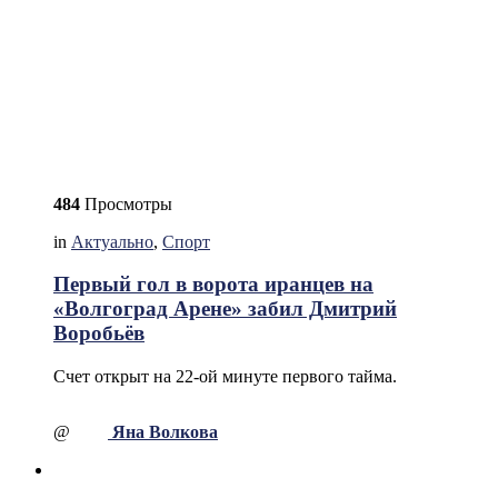
484
Просмотры
in
Актуально
,
Спорт
Первый гол в ворота иранцев на
«Волгоград Арене» забил Дмитрий
Воробьёв
Счет открыт на 22-ой минуте первого тайма.
@
Яна Волкова