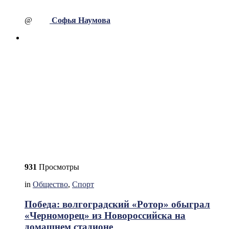
@
Софья Наумова
931
Просмотры
in
Общество
,
Спорт
Победа: волгоградский «Ротор» обыграл
«Черноморец» из Новороссийска на
домашнем стадионе