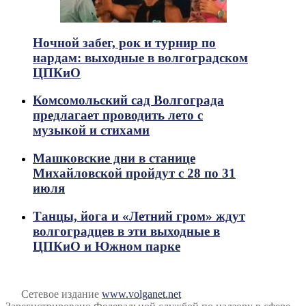
Ночной забег, рок и турнир по
нардам: выходные в волгоградском
ЦПКиО
Комсомольский сад Волгограда
предлагает проводить лето с
музыкой и стихами
Машковские дни в станице
Михайловской пройдут с 28 по 31
июля
Танцы, йога и «Летний гром» ждут
волгоградцев в эти выходные в
ЦПКиО и Южном парке
Сетевое издание
www.volganet.net