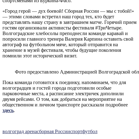
спортсменами из Буркина-Фасо.
«Город герой — дух боевой! Сборная России — мы с тобой!»
— этими словами встретил наш город тех, кто будет
представлять нашу страну в завтрашнем матче. Горячий прием
гостям организовали активисты фестиваля #ТриЧетыре.
Волгоградские хлебосолы преподнесли команде каравай и
попросили главного тренера Валерия Карпина оставить свой
автограф на футбольном мяче, который отправится на
хранение в музей фестиваля, чтобы будущие поколения
помнили этот исторический визит.
Фото предоставлено Администрацией Волгоградской обл
Пока команда готовится к поединку, напоминаем, что для
волгоградцев и гостей города подготовили особые
парковочные места, а расписание электричек дополнили
двумя рейсами. О том, как добраться на мероприятие на
общественном и личном транспорте рассказали подробнее
здесь
.
волгоград арена
сборная России
спорт
футбол