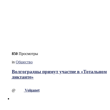
850
Просмотры
in
Общество
Волгоградцы примут участие в «Тотальном
диктанте»
@
Volganet