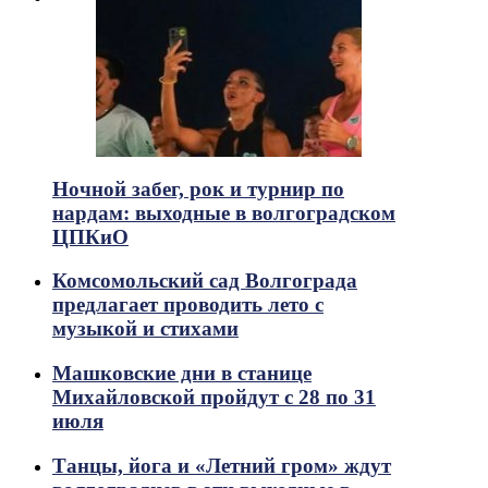
Ночной забег, рок и турнир по
нардам: выходные в волгоградском
ЦПКиО
Комсомольский сад Волгограда
предлагает проводить лето с
музыкой и стихами
Машковские дни в станице
Михайловской пройдут с 28 по 31
июля
Танцы, йога и «Летний гром» ждут