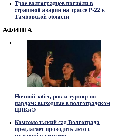
Трое волгоградцев погибли в
страшной аварии на трассе Р-22 в
Тамбовской области
АФИША
Ночной забег, рок и турнир по
нардам: выходные в волгоградском
ЦПКиО
Комсомольский сад Волгограда
предлагает проводить лето с
музыкой и стихами