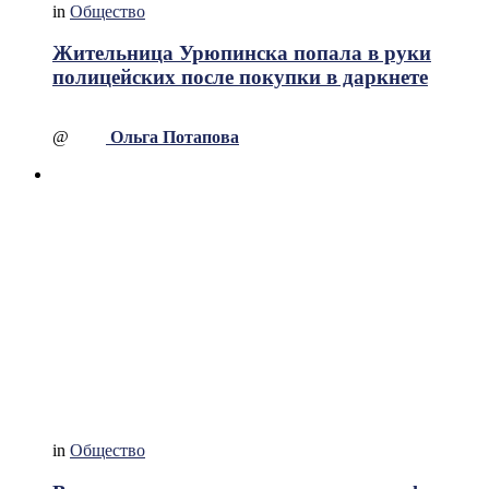
in
Общество
Жительница Урюпинска попала в руки
полицейских после покупки в даркнете
@
Ольга Потапова
in
Общество