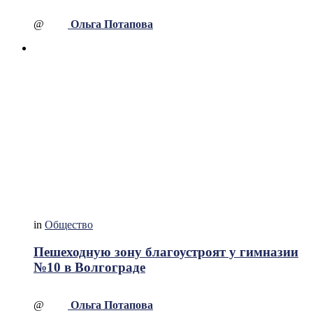
@
Ольга Потапова
in
Общество
Пешеходную зону благоустроят у гимназии
№10 в Волгограде
@
Ольга Потапова