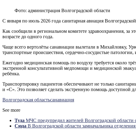
Фото: администрация Волгоградской области
С января по июль 2026 года санитарная авиация Волгоградской
Как сообщили в региональном комитете здравоохранения, за э
возрасте до одного года.
Чаще всего вертолёты санавиации вылетали в Михайловку, У
транспортные происшествия, сердечно-сосудистые патологии, 
Ежегодно медицинская помощь по воздуху требуется около трёх
экстренной консультативной медпомощи и медицинской эвакуа
ребёнка.
Транспортировку пациентов обеспечивают не только санитар
и «С». Это позволяет сделать экстренную помощь доступной д
Волгоградская область
санавиация
See more
Туда
МЧС предупредил жителей Волгоградской области о
Сюда
В Волгоградской области замначальника отделени