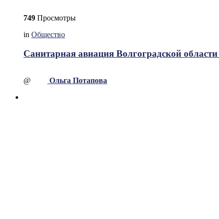
749
Просмотры
in
Общество
Санитарная авиация Волгоградской области 
@
Ольга Потапова