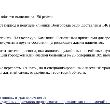
 области выполнила 150 рейсов.
тот период в ведущие клиники Волгограда были доставлены 146 
рюпинск, Палласовку и Камышин. Основными причинами для сро
инсульты и другие состояния, угрожающие жизни пациентов.
сот жителей региона, оказавшихся в удалённых населённых пунк
ции городской клинической больницы № 25 совершили 385 вылет
ные вертолёты «Ансат», но и специализированный наземный тра
ля жителей самых отдалённых территорий области.
 ливнях и ураганном ветре
я судебных приставов подозревают в превышении полномочий и 