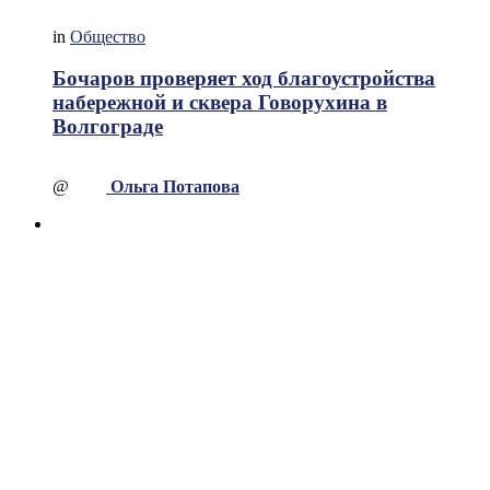
in
Общество
Бочаров проверяет ход благоустройства
набережной и сквера Говорухина в
Волгограде
@
Ольга Потапова