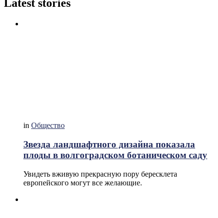
Latest stories
in
Общество
Звезда ландшафтного дизайна показала
плоды в волгоградском ботаническом саду
Увидеть вживую прекрасную пору бересклета
европейского могут все желающие.