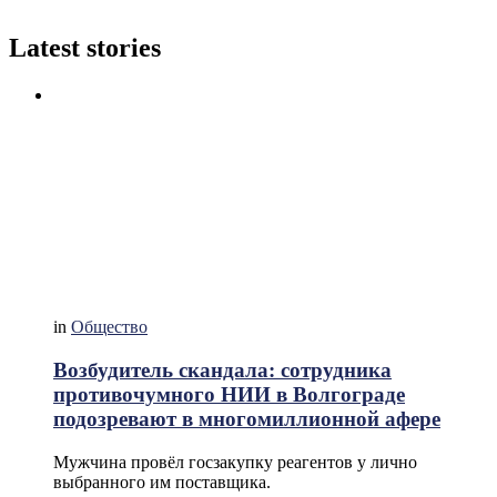
Latest stories
in
Общество
Возбудитель скандала: сотрудника
противочумного НИИ в Волгограде
подозревают в многомиллионной афере
Мужчина провёл госзакупку реагентов у лично
выбранного им поставщика.