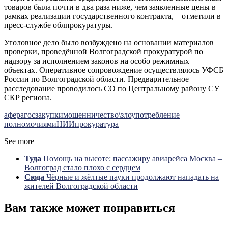
товаров была почти в два раза ниже, чем заявленные цены в
рамках реализации государственного контракта, – отметили в
пресс-службе облпрокуратуры.
Уголовное дело было возбуждено на основании материалов
проверки, проведённой Волгоградской прокуратурой по
надзору за исполнением законов на особо режимных
объектах. Оперативное сопровождение осуществлялось УФСБ
России по Волгоградской области. Предварительное
расследование проводилось СО по Центральному району СУ
СКР региона.
афера
госзакупки
мошенничество\злоупотребление
полномочиями
НИИ
прокуратура
See more
Туда
Помощь на высоте: пассажиру авиарейса Москва –
Волгоград стало плохо с сердцем
Сюда
Чёрные и жёлтые пауки продолжают нападать на
жителей Волгоградской области
Вам также может понравиться