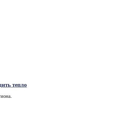
дить тепло
гиона.