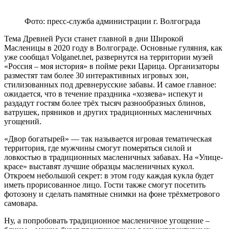
Фото: пресс-служба администрации г. Волгограда
Тема Древней Руси станет главной в дни Широкой
Масленицы в 2020 году в Волгограде. Основные гуляния, как
уже сообщал Volganet.net, развернутся на территории музей
«Россия – моя история» в пойме реки Царица. Организаторы
разместят там более 30 интерактивных игровых зон,
стилизованных под древнерусские забавы. И самое главное:
ожидается, что в течение праздника «хозяева» испекут и
раздадут гостям более трёх тысяч разнообразных блинов,
ватрушек, пряников и других традиционных масленичных
угощений.
«Двор богатырей» — так называется игровая тематическая
территория, где мужчины смогут померяться силой и
ловкостью в традиционных масленичных забавах. На «Улице-
красе» выставят лучшие образцы масленичных кукол.
Откроем небольшой секрет: в этом году каждая кукла будет
иметь прорисованное лицо. Гости также смогут посетить
фотозону и сделать памятные снимки на фоне трёхметрового
самовара.
Ну, а попробовать традиционное масленичное угощение –