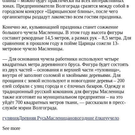
блины – можно будет практически на всех интерактивных
зонах. Предприниматели Волгограда сразятся между собой в
городском конкурсе «Царицынские блины», после чего
организаторы раздадут лакомство всем гостям праздника.
Конечно же, кульминацией праздника станет сожжение
большого чучела Масленицы. В этом году высота фигуры
составит рекордные 14,5 метров, а размах рук – 8,5 метра. Для
сравнения: в прошлом году в пойме Царицы сожгли 13-
метровое чучело Масленицы.
— Для основания чучела работники используют четыре
квадратных метра деревянного бруса. Фигура будет состоять
из двух частей – основания и верхней части «туловища»,
внутри её заполнят соломой и хвойными деревьями. Для
прощания с зимой используют и новогодние деревья – 200
елей собрали с улиц города и с ёлочных базаров. Одежду и
традиционный русский кокошник для фигуры Масленицы
также изготовят на муниципальном предприятии – на это
уйдёт 700 квадратных метров ткани, — рассказали в пресс-
службе мэрии Волгограда.
гуляния
Древняя Русь
Масленица
новогодние ёлки
чучело
See more