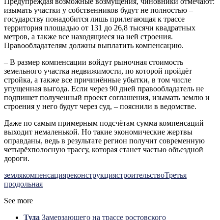
Предупреждая возможные возмущения, чиновники отмечают:
изымать участки у собственников будут не полностью –
государству понадобится лишь прилегающая к трассе
территория площадью от 131 до 26,8 тысячи квадратных
метров, а также все находящиеся на ней строения.
Правообладателям должны выплатить компенсацию.
– В размер компенсации войдут рыночная стоимость
земельного участка недвижимости, по которой пройдёт
стройка, а также все причинённые убытки, в том числе
упущенная выгода. Если через 90 дней правообладатель не
подпишет полученный проект соглашения, изымать землю и
строения у него будут через суд, – пояснили в ведомстве.
Даже по самым примерным подсчётам сумма компенсаций
выходит немаленькой. Но такие экономические жертвы
оправданы, ведь в результате регион получит современную
четырёхполосную трассу, которая станет частью объездной
дороги.
земля
компенсация
реконструкция
строительство
Третья
продольная
See more
Туда
Замерзающего на трассе ростовского