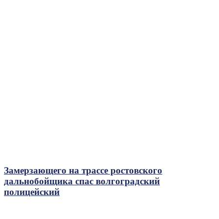
Замерзающего на трассе ростовского
дальнобойщика спас волгоградский
полицейский