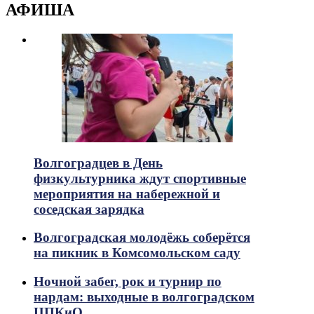
АФИША
Волгоградцев в День
физкультурника ждут спортивные
мероприятия на набережной и
соседская зарядка
Волгоградская молодёжь соберётся
на пикник в Комсомольском саду
Ночной забег, рок и турнир по
нардам: выходные в волгоградском
ЦПКиО