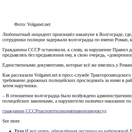
Фото: Volganet.net
Любопытный инцидент произошёл накануне в Волгограде, где, 
сотрудники полиции задержали волгоградца по имени Роман, к
Гражданина СССР остановили, к слову, за нарушение Правил д
предъявлять без предъявления ему, в свою очередь, «доверенн
Единственными документами, которые всё же имелись у Романа
Как рассказали Volganet.net в пресс-службе Тракторозаводско
требование дорожных полицейских проследовать за ними в райо
затем наручники.
– В отношении волгоградца было возбуждено административное
полицейских законными, а нарушителю назначил наказание по в
гражданин СССР
паспорт
полиция
правопорядок
суд
See more
Туда
И вот опять: обновлённая лестница на набережной