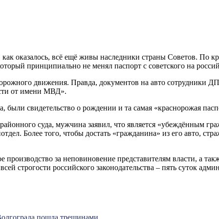
как оказалось, всё ещё живы наследники страны Советов. По к
оторый принципиально не менял паспорт с советского на росси
орожного движения. Правда, документов на авто сотрудники ДПС
ости от имени МВД».
, были свидетельство о рождении и та самая «краснорожая пас
го районного суда, мужчина заявил, что является «убеждённым 
тдел. Более того, чтобы достать «гражданина» из его авто, ст
 производство за неповиновение представителям власти, а такж
сей строгости российского законодательства – пять суток админ
 Волгограда пошла трещинами