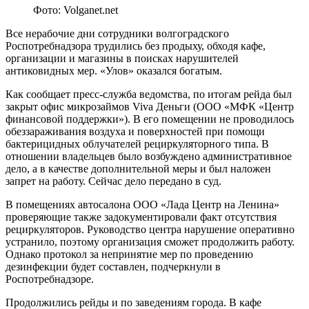
Фото: Volganet.net
Все нерабочие дни сотрудники волгоградского
Роспотребнадзора трудились без продыху, обходя кафе,
организации и магазины в поисках нарушителей
антиковидных мер. «Улов» оказался богатым.
Как сообщает пресс-служба ведомства, по итогам рейда был
закрыт офис микрозаймов Viva Деньги (ООО «МФК «Центр
финансовой поддержки»). В его помещении не проводилось
обеззараживания воздуха и поверхностей при помощи
бактерицидных облучателей рециркуляторного типа. В
отношении владельцев было возбуждено административное
дело, а в качестве дополнительной меры и был наложен
запрет на работу. Сейчас дело передано в суд.
В помещениях автосалона ООО «Лада Центр на Ленина»
проверяющие также задокументировали факт отсутствия
рециркуляторов. Руководство центра нарушение оперативно
устранило, поэтому организация сможет продолжить работу.
Однако протокол за непринятие мер по проведению
дезинфекции будет составлен, подчеркнули в
Роспотребнадзоре.
Продолжились рейды и по заведениям города. В кафе