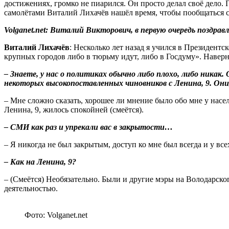
достижениях, громко не пиарился. Он просто делал своё дело
самолётами Виталий Лихачёв нашёл время, чтобы пообщаться с 
Volganet.net: Виталий Викторович, в первую очередь поздра
Виталий Лихачёв
: Несколько лет назад я учился в Президент
крупных городов либо в тюрьму идут, либо в Госдуму». Наверно
– Знаете, у нас о политиках обычно либо плохо, либо никак
некоторых высокопоставленных чиновников с Ленина, 9. Они, д
– Мне сложно сказать, хорошее ли мнение было обо мне у насел
Ленина, 9, жилось спокойней (смеётся).
– СМИ как раз и упрекали вас в закрытости…
– Я никогда не был закрытым, доступ ко мне был всегда и у все
– Как на Ленина, 9?
– (Смеётся) Необязательно. Были и другие мэры на Володарско
деятельностью.
Фото: Volganet.net