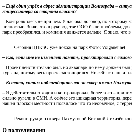
– Ещё один упрёк в адрес администрации Волгограда – сит
концессионера со стороны власти?
– Контроль здесь не при чём. У нас был договор, по которому
полностью. Знаю, что в руководстве ООО были проблемы, до си
парк преобразился, и компания движется дальше. Я знаю, что в
Сегодня ЦПКиО уже похож на парк Фото: Volganet.net
– Его, если мне не изменяет память, проектировали с самого
– Проект действительно был, но аквапарк по нему должен был р
кургана, потому весь проект застопорился. Но сейчас нашли пл
– Кстати, хотим поблагодарить вас за сквер имени Пахмутов
– Я действительно ходил и контролировал, более того – приним
сильно ругали в СМИ. А сейчас это шикарная территория, дерев
нашей плоской местности появилось что-то необычное, с терр
Реконструкцию сквера Пахмутовой Виталий Лихачёв конт
О подруливании