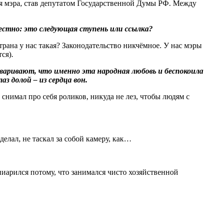
ия мэра, став депутатом Государственной Думы РФ. Между
честно: это следующая ступень или ссылка?
трана у нас такая? Законодательство никчёмное. У нас мэры
ся).
говаривают, что именно эта народная любовь и беспокоила
з долой – из сердца вон.
 снимал про себя роликов, никуда не лез, чтобы людям с
делал, не таскал за собой камеру, как…
иарился потому, что занимался чисто хозяйственной