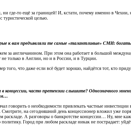
 ни где-то ещё за границей! И, кстати, почему именно в Чехии, 
 с туристической целью.
торые к вам предъявляли те самые «талантливые» СМИ: богаты
ужем за англичанином. При этом она работает в большой междун
не только в Англии, но и в России, и в Турции.
ер того, что даже если всё будет хорошо, найдётся тот, кто прид
 в концессии, часто претензии слышите? Однозначного мнени
рём…
ачал говорить о необходимости привлекать частные инвестиции 
ошо. Смотрите, на сегодняшний день концессионер вложил уже п
м раскладе. А разговоры о банкротстве концессии… Ну, мне каж
олитику. Город при любом раскладе никак не пострадает: уйдёт