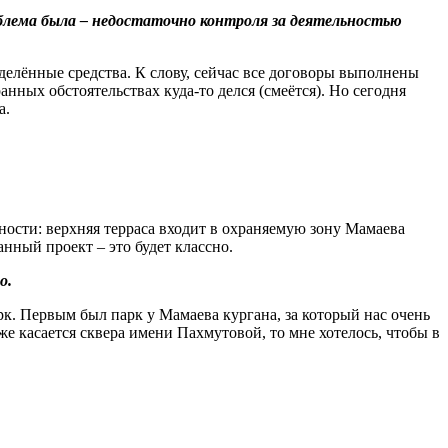
облема была – недостаточно контроля за деятельностью
делённые средства. К слову, сейчас все договоры выполнены
нных обстоятельствах куда-то делся (смеётся). Но сегодня
а.
дности: верхняя терраса входит в охраняемую зону Мамаева
анный проект – это будет классно.
о.
рк. Первым был парк у Мамаева кургана, за который нас очень
же касается сквера имени Пахмутовой, то мне хотелось, чтобы в