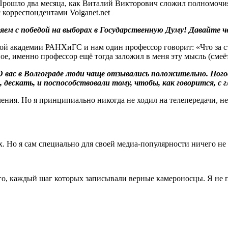
. Прошло два месяца, как Виталий Викторович сложил полномоч
корреспондентами Volganet.net
вляем с победой на выборах в Государственную Думу! Давайте 
ской академии РАНХиГС и нам один профессор говорит: «Что за с
е, именно профессор ещё тогда заложил в меня эту мысль (смеёт
. О вас в Волгограде люди чаще отзывались положительно. По
ескать, и поспособствовали тому, чтобы, как говорится, с гла
ения. Но я принципиально никогда не ходил на телепередачи, не
х. Но я сам специально для своей медиа-популярности ничего не 
го, каждый шаг которых записывали верные камероносцы. Я не п