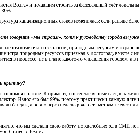
истая Волга» и начавшим строить за федеральный счёт локальн
я 30%.
труктура канализационных стоков изменилась: если раньше было
е говорить «мы строим», хотя к руководству города вы уже
тал членом комитета по экологии, природным ресурсам и охране
истра природных ресурсов приезжал в Волгоград, вместе с ним
таться в процессе, не в плане какого-то управления городом, а 
и критику?
долго помнят плохое. К примеру, кто сейчас вспоминает, как жи
ллектор. Износ его был 99%, поэтому практически каждую пят
вали бандаж, а ровно через неделю рвало ста метрами левее или 
онятно, что мы сделали свою работу, но хвалебных од в СМИ не
мой бизнес в Чехии.