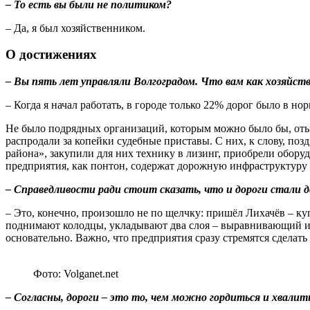
– То есть вы были не политиком?
– Да, я был хозяйственником.
О достижениях
– Вы пять лет управляли Волгоградом. Что вам как хозяйств
– Когда я начал работать, в городе только 22% дорог было в 
Не было подрядных организаций, которым можно было бы, оты
распродали за копейки судебные приставы. С них, к слову, п
района», закупили для них технику в лизинг, приобрели обору
предприятия, как понтон, содержат дорожную инфраструктуру 
– Справедливости ради стоит сказать, что и дороги стали д
– Это, конечно, произошло не по щелчку: пришёл Лихачёв – ку
поднимают колодцы, укладывают два слоя – выравнивающий и о
основательно. Важно, что предприятия сразу стремятся сделать 
Фото: Volganet.net
– Согласны, дороги – это то, чем можно гордиться и хвалит