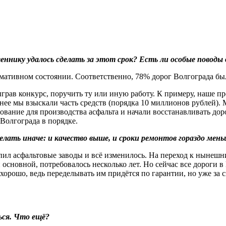
еннику удалось сделать за этот срок? Есть ли особые поводы
нормативном состоянии. Соответственно, 78% дорог Волгограда б
грав конкурс, поручить ту или иную работу. К примеру, наше 
озднее мы взыскали часть средств (порядка 10 миллионов рубле
дование для производства асфальта и начали восстанавливать до
Волгограда в порядке.
елать иначе: и качество выше, и сроки ремонтов гораздо мень
пил асфальтовые заводы и всё изменилось. На переход к нынешн
сновной, потребовалось несколько лет. Но сейчас все дороги в
хорошо, ведь переделывать им придётся по гарантии, но уже за с
ься. Что ещё?