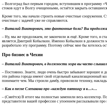
– Волгоград был первым городом, вступившим в программу «Ч
стоков идут в Волгу очищенными, остаётся закрыть оставшиес
Кроме того, мы начали строить новые очистные сооружения. С
очистные с задачей уже не справляются.
– Виталий Викторович, это фантомные боли? Вы продолжает
– Ну, мы же продолжаем, не закончили ж ещё. Кроме того, я с
является Дмитрий Кобылкин. Именно Кобылкин в должности мин
разработало эту программу. Поэтому сейчас мне бы хотелось ос
Про бизнес в Чехии
– Виталий Викторович, в должности мэра вы часто слышал
– Постоянно. Знаете, люди очень быстро забывают хорошее и 
эти района города имеют свой отдельный канализационный ко
понимаете чем. Мы строили дамбу, привозили технику, наклады
– Как в песне Слепакова про «каждую пятницу я в…»…
– (Смеётся) В итоге мы полностью заменили весь коллектор. П
представители вашей профессии с упоением рассказывали про 