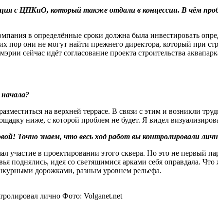
уация с ЦПКиО, который также отдали в концессии. В чём пр
 компания в определённые сроки должна была инвестировать опре
х пор они не могут найти прежнего директора, который при стра
 мэрии сейчас идёт согласование проекта строительства аквапарк
 начала?
азместиться на верхней террасе. В связи с этим и возникли тру
ощадку ниже, с которой проблем не будет. Я видел визуализиров
ой! Точно знаем, что весь ход работ вы контролировали личн
ал участие в проектировании этого сквера. Но это не первый па
ья поднялись, идея со светящимися арками себя оправдала. Что 
енкурными дорожками, разным уровнем рельефа.
ролировал лично Фото: Volganet.net