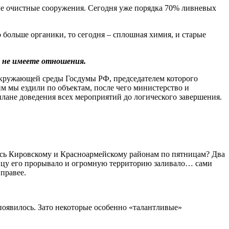
ые очистные сооружения. Сегодня уже порядка 70% ливневых
 больше органики, то сегодня – сплошная химия, и старые
 не имеете отношения.
 окружающей среды Госдумы РФ, председателем которого
 мы ездили по объектам, после чего министерство и
в плане доведения всех мероприятий до логического завершения.
лось Кировскому и Красноармейскому районам по пятницам? Два
ницу его прорывало и огромную территорию заливало… сами
правее.
 появилось. Зато некоторые особенно «талантливые»