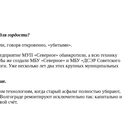
 для гордости?
ыли, говоря откровенно, «убитыми».
предприятие МУП «Северное» обанкротили, а всю технику
й). Мы же создали МБУ «Северное» и МБУ «ДСЭР Советского
роги. Уже несколько лет два этих крупных муниципальных
ше.
им технологиям, когда старый асфальт полностью убирают,
 Волгограде ремонтируют исключительно так: капитально и
вой счёт.