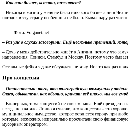
– Как ваш бизнес, кстати, поживает?
– Никогда в жизни у меня не было никакого бизнеса ни в Чехии,
поездок в эту страну особенно и не было. Бывал пару раз чисто
Фото: Volganet.net
– Раз уж о слухах заговорили. Ещё несколько претензий, ко
– Дочь у меня действительно живёт в Англии, потому что зам
направления: Лондон, Стамбул и Москву. Поэтому часто бывает 
Остальные фейки я даже обсуждать не хочу. Но это как раз прим
Про концессии
– Относительно того, что волгоградскую коммуналку отдали
благо, обыватели, как обычно, кричат: всё плохо, мы все ум
– Во-первых, тема концессий не совсем наша. Ещё президент н
всегда не хватало. Лично я считаю, что концессии – это хор
муниципальное имущество, которое останется городу при любо
которые, возможно, неправильно просчитали свою финансовую п
мусорным оператором.