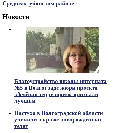
Среднеахтубинском районе
Новости
Благоустройство школы-интерната
№5 в Волгограде жюри проекта
«Зелёная территория» признали
лучшим
Пастуха в Волгоградской области
уличили в краже новорожденных
телят