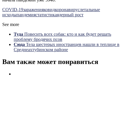
COVID-19
заражения
ковид
коронавирус
летальные
исходы
пандемия
статистика
ядерный рост
See more
Туда
Повесить всех собак: кто и как будет решать
проблему бродячих псов
Сюда
Тела шестерых иностранцев нашли в теплице в
Среднеахтубинском районе
Вам также может понравиться