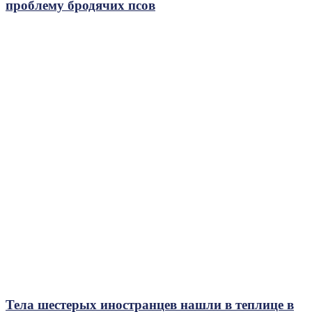
проблему бродячих псов
Тела шестерых иностранцев нашли в теплице в