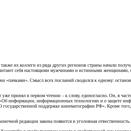
также их коллеги из ряда других регионов страны начали получ
считают себя настоящими мужчинами и истинными женщинами, о
и «пачками». Смысл всех посланий сводился к одному: останови
 уже принял в первом чтении – к слову, единогласно. Он, в ча
ы «Об информации, информационных технологиях и о защите ин
О государственной поддержке кинематографии РФ». Кроме того
онечной редакции закона появится и уголовная отвественность.