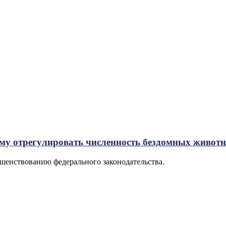
уму отрегулировать численность бездомных живот
шенствованию федерального законодательства.