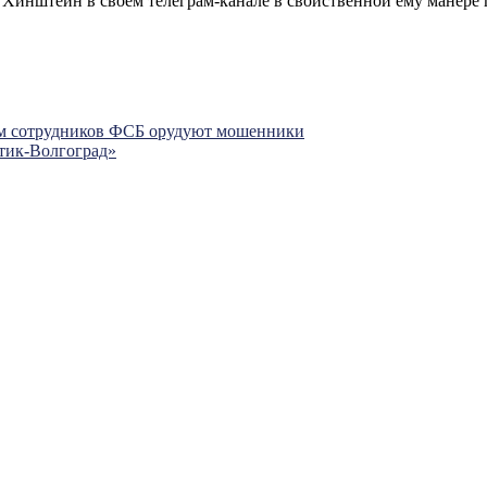
р Хинштейн в своём телеграм-канале в свойственной ему манере
дом сотрудников ФСБ орудуют мошенники
тик-Волгоград»