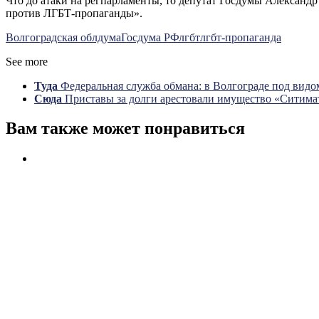
Что до атаки на регпарламенты, то депутат Госдумы Александ
против ЛГБТ-пропаганды».
Волгоградская облдума
Госдума РФ
лгбт
лгбт-пропаганда
See more
Туда
Федеральная служба обмана: в Волгограде под ви
Сюда
Приставы за долги арестовали имущество «Ситима
Вам также может понравиться