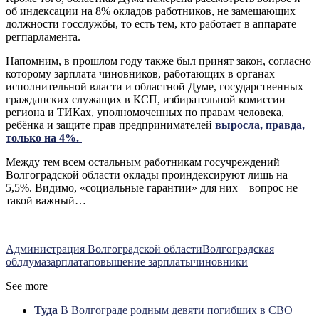
об индексации на 8% окладов работников, не замещающих
должности госслужбы, то есть тем, кто работает в аппарате
регпарламента.
Напомним, в прошлом году также был принят закон, согласно
которому зарплата чиновников, работающих в органах
исполнительной власти и областной Думе, государственных
гражданских служащих в КСП, избирательной комиссии
региона и ТИКах, уполномоченных по правам человека,
ребёнка и защите прав предпринимателей
выросла, правда,
только на 4%.
Между тем всем остальным работникам госучреждений
Волгоградской области оклады проиндексируют лишь на
5,5%. Видимо, «социальные гарантии» для них – вопрос не
такой важный…
Администрация Волгоградской области
Волгоградская
облдума
зарплата
повышение зарплаты
чиновники
See more
Туда
В Волгограде родным девяти погибших в СВО