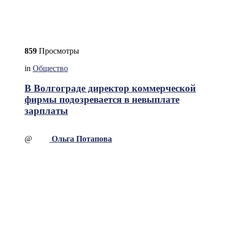
859
Просмотры
in
Общество
В Волгограде директор коммерческой
фирмы подозревается в невыплате
зарплаты
@
Ольга Потапова