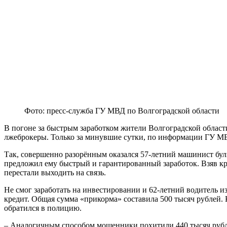
Фото: пресс-служба ГУ МВД по Волгоградской области
В погоне за быстрым заработком жители Волгоградской области
лжеброкеры. Только за минувшие сутки, по информации ГУ МВ
Так, совершенно разорённым оказался 57-летний машинист бул
предложил ему быстрый и гарантированный заработок. Взяв кру
перестали выходить на связь.
Не смог заработать на инвестировании и 62-летний водитель и
кредит. Общая сумма «прикорма» составила 500 тысяч рублей. 
обратился в полицию.
– Аналогичным способом мошенники похитили 440 тысяч рублей