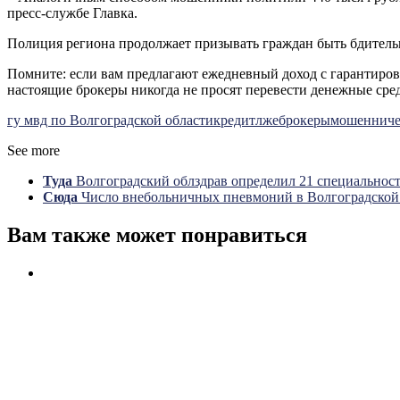
пресс-службе Главка.
Полиция региона продолжает призывать граждан быть бдител
Помните: если вам предлагают ежедневный доход с гарантирова
настоящие брокеры никогда не просят перевести денежные сре
гу мвд по Волгоградской области
кредит
лжеброкеры
мошенниче
See more
Туда
Волгоградский облздрав определил 21 специальност
Сюда
Число внебольничных пневмоний в Волгоградской
Вам также может понравиться