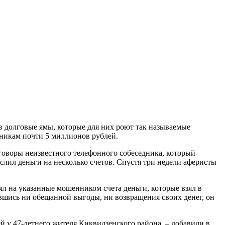
в долговые ямы, которые для них роют так называемые
никам почти 5 миллионов рублей.
говоры неизвестного телефонного собеседника, который
лил деньги на несколько счетов. Спустя три недели аферисты
л на указанные мошенником счета деньги, которые взял в
авшись ни обещанной выгоды, ни возвращения своих денег, он
 у 47-летнего жителя Киквидзенского района, – добавили в