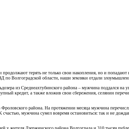
 продолжают терять не только свои накопления, но и попадают 
Д по Волгоградской области, наши земляки отдали злоумышлен
ьдозера из Среднеахтубинского района – мужчина поддался на у
пный кредит, а также вложив свои сбережения, селянин перечис
з Фроловского района. На протяжении месяца мужчина перечисля
К счастью, мужчина сумел вовремя остановиться: так и не дожд
 у жителя Дзержинского района Волгограда и 310 тысяч рублей