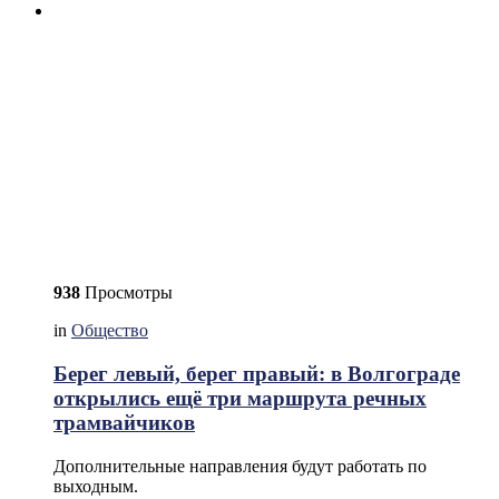
938
Просмотры
in
Общество
Берег левый, берег правый: в Волгограде
открылись ещё три маршрута речных
трамвайчиков
Дополнительные направления будут работать по
выходным.