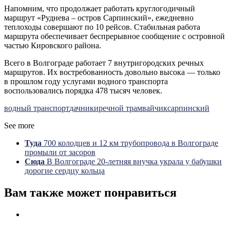
Напомним, что продолжает работать круглогодичный
маршрут «Руднева – остров Сарпинский», ежедневно
теплоходы совершают по 10 рейсов. Стабильная работа
маршрута обеспечивает беспрерывное сообщение с островной
частью Кировского района.
Всего в Волгограде работает 7 внутригородских речных
маршрутов. Их востребованность довольно высока — только
в прошлом году услугами водного транспорта
воспользовались порядка 478 тысяч человек.
водный транспорт
дачники
речной трамвайчик
сарпинский
See more
Туда
700 колодцев и 12 км трубопровода в Волгограде
промыли от засоров
Сюда
В Волгограде 20-летняя внучка украла у бабушки
дорогие сердцу кольца
Вам также может понравиться